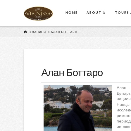
HOME
ABOUT
TOURS /
HOME
ЗАПИСИ
АЛАН БОТТАРО
Алан Боттаро
Алан —
Депар
национ
Ниццы
иссле
римско
период
истоко